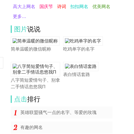
高大上网名
国庆节
诗词
扣扣网名
优美网名
更多…
图片
说说
简单温暖的微信昵称
吃鸡单字的名字
表白情话套路
八字简短爱情句子、别拿
二手情话忽悠我П
点击
排行
英雄联盟骚气一点的名字、等爱的玫瑰
有趣的网名