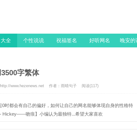
名大全
个性说说
祝福签名
好听网名
晚安的
3500字繁体
tp://www.hezenews.net
作者：雨晴句子
阅读(117)
起0时都会有自己的偏好，如何让自己的网名能够体现自身的性格特
 Hickey——吻痕】小编认为最独特...希望大家喜欢