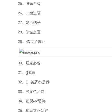
25、张扬至极
26、㈠嬙辶隔
27、奶油橘子
28、倾城之夏
29、ι错过了曾经
30、居家必备
31、{}耍赖
32、(、善恶都是我
33、淡藍色↙愛
34、莂哭ωǒ婜沵
35、稍息立正站好