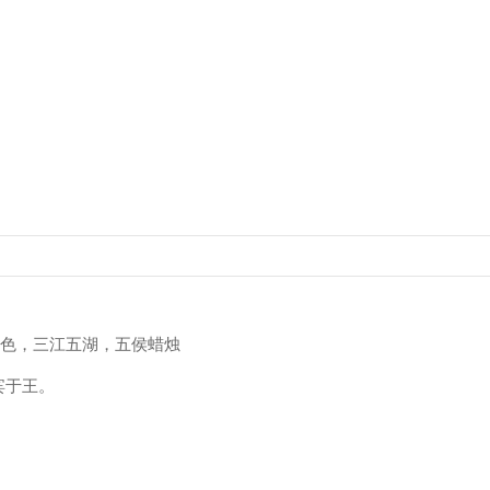
五色，三江五湖，五侯蜡烛
宾于王。