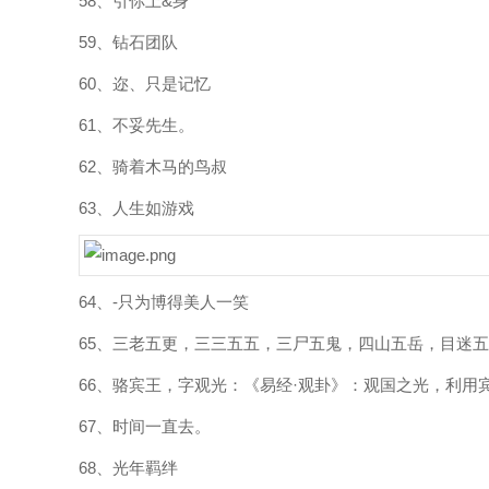
58、引你上&身
59、钻石团队
60、迩、只是记忆
61、不妥先生。
62、骑着木马的鸟叔
63、人生如游戏
64、-只为博得美人一笑
65、三老五更，三三五五，三尸五鬼，四山五岳，目迷
66、骆宾王，字观光：《易经·观卦》：观国之光，利用
67、时间一直去。
68、光年羁绊