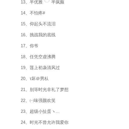
13、半优雅╰╯半疯癫
14、不怕疼#
15、仰起头不流泪
16、挑战我的底线
17、你爷
18、任凭空虚沸腾
19、莲上初袅清风过
20、τ坏＠男朲
21、别等时光非礼了梦想
22、㈠味强颜欢笑
23、超级小扯蛋ヽ﹏
24、时光不曾允许我爱你