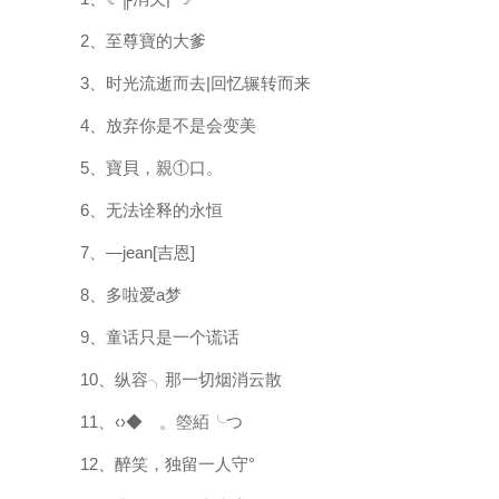
2、至尊寶的大爹
3、时光流逝而去|回忆辗转而来
4、放弃你是不是会变美
5、寶貝，親①口。
6、无法诠释的永恒
7、—jean[吉恩]
8、多啦爱a梦
9、童话只是一个谎话
10、纵容╮那一切烟消云散
11、‹›◆ゞ。箜絔╰つ
12、醉笑，独留一人守°