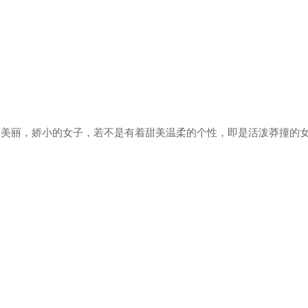
ia被描绘为美丽，娇小的女子，若不是有着甜美温柔的个性，即是活泼莽撞的