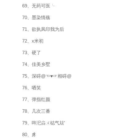
69、无药可医╰
70、墨染情殇
71、欲执凤印我为后
72、x米初
73、硬了
74、佳美乡墅
75、深碍@☜♥☞相碍@
76、哂笑
77、弹指红颜
78、几次三番
79、哖汜尛ㄨ梽气夶′
80、豸