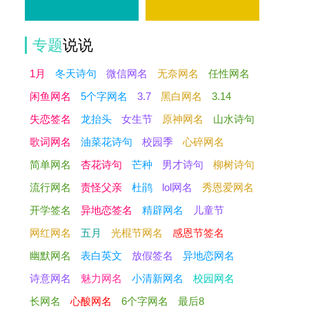
专题
说说
1月
冬天诗句
微信网名
无奈网名
任性网名
闲鱼网名
5个字网名
3.7
黑白网名
3.14
失恋签名
龙抬头
女生节
原神网名
山水诗句
歌词网名
油菜花诗句
校园季
心碎网名
简单网名
杏花诗句
芒种
男才诗句
柳树诗句
流行网名
责怪父亲
杜鹃
lol网名
秀恩爱网名
开学签名
异地恋签名
精辟网名
儿童节
网红网名
五月
光棍节网名
感恩节签名
幽默网名
表白英文
放假签名
异地恋网名
诗意网名
魅力网名
小清新网名
校园网名
长网名
心酸网名
6个字网名
最后8