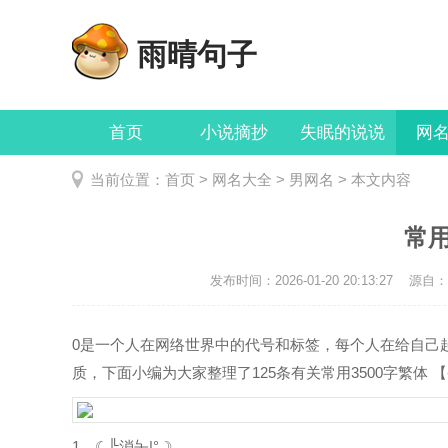
雨晴句子
首页
小说摘抄
失眠的说说
网
当前位置：
首页
>
网名大全
>
男网名
> 本文内容
常用
发布时间：2026-01-20 20:13:27
源自：ht
0是一个人在网络世界中的代号和标签，每个人在给自己
质，下面小编为大家整理了125条有关常用3500字繁体 【-
1、☾╠消夨|°☽