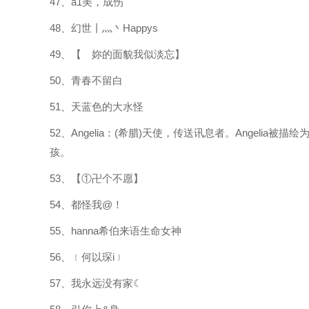
47、a1美，成伤
48、幻世丨灬丶Happys
49、【ゝ妳的面貌我似淡忘】
50、青春不留白
51、天蓝色的大水怪
52、Angelia：(希腊)天使，传送讯息者。Angel
孩。
53、【①卍个不愿】
54、都怪我@！
55、hanna希伯来语生命女神
56、﹛何以琛i﹜
57、我永远没有家☾