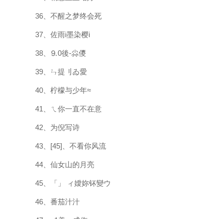
36、不醒之梦终会死
37、佐雨i墨染樱i
38、⒐0後-尛儍
39、ㄣ提刂ゐ愛
40、柠檬与少年≈
41、ㄟ你一直不在意
42、为倪写诗
43、[45]、不看你风流
44、仙女山的月亮
45、「」 ィ嬡妳钚變ウ
46、番茄汁汁