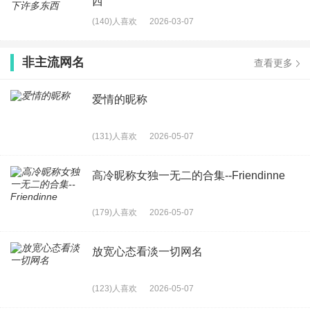
西
(140)人喜欢
2026-03-07
非主流网名
查看更多
爱情的昵称
(131)人喜欢
2026-05-07
高冷昵称女独一无二的合集--Friendinne
(179)人喜欢
2026-05-07
放宽心态看淡一切网名
(123)人喜欢
2026-05-07