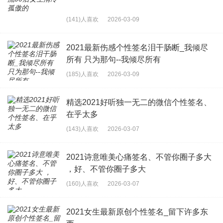
(141)人喜欢
2026-03-09
2021最新伤感个性签名泪干肠断_我倾尽
所有 只为那句--我倾尽所有
(185)人喜欢
2026-03-09
精选2021好听独一无二的微信个性签名、
在乎太多
(143)人喜欢
2026-03-07
2021诗意唯美心痛签名、不管你圈子多大
，好、不管你圈子多大
(160)人喜欢
2026-03-07
2021女生最新原创个性签名_留下许多东