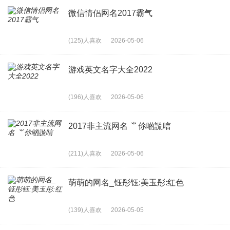
微信情侣网名2017霸气
(125)人喜欢
2026-05-06
游戏英文名字大全2022
(196)人喜欢
2026-05-06
2017非主流网名 ⺌伱啲詤唁
(211)人喜欢
2026-05-06
萌萌的网名_钰彤钰:美玉彤:红色
(139)人喜欢
2026-05-05