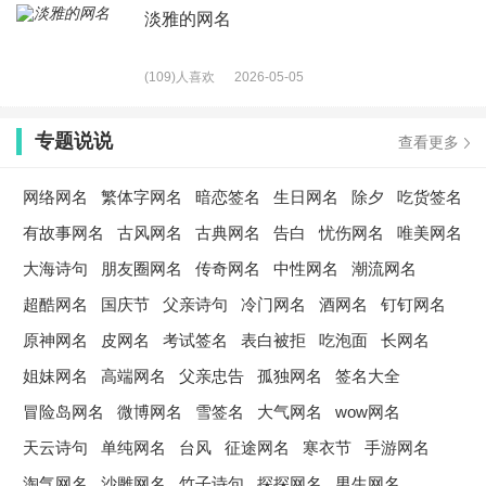
淡雅的网名
(109)人喜欢
2026-05-05
专题说说
查看更多
网络网名
繁体字网名
暗恋签名
生日网名
除夕
吃货签名
有故事网名
古风网名
古典网名
告白
忧伤网名
唯美网名
大海诗句
朋友圈网名
传奇网名
中性网名
潮流网名
超酷网名
国庆节
父亲诗句
冷门网名
酒网名
钉钉网名
原神网名
皮网名
考试签名
表白被拒
吃泡面
长网名
姐妹网名
高端网名
父亲忠告
孤独网名
签名大全
冒险岛网名
微博网名
雪签名
大气网名
wow网名
天云诗句
单纯网名
台风
征途网名
寒衣节
手游网名
淘气网名
沙雕网名
竹子诗句
探探网名
男生网名