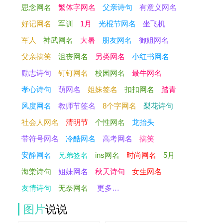
思念网名
繁体字网名
父亲诗句
有意义网名
好记网名
军训
1月
光棍节网名
坐飞机
军人
神武网名
大暑
朋友网名
御姐网名
父亲搞笑
沮丧网名
另类网名
小红书网名
励志诗句
钉钉网名
校园网名
最牛网名
孝心诗句
萌网名
姐妹签名
扣扣网名
踏青
风度网名
教师节签名
8个字网名
梨花诗句
社会人网名
清明节
个性网名
龙抬头
带符号网名
冷酷网名
高考网名
搞笑
安静网名
兄弟签名
ins网名
时尚网名
5月
海棠诗句
姐妹网名
秋天诗句
女生网名
友情诗句
无奈网名
更多…
图片
说说