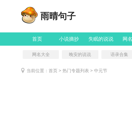
雨晴句子
首页
小说摘抄
失眠的说说
网
网名大全
晚安的说说
语录合集
当前位置：
首页
> 热门专题列表 > 中元节