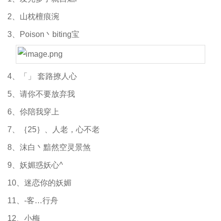
2、山枕檀痕涴
3、Poison丶biting宝
4、「」 套路撩人心
5、请你不要放弃我
6、伱陪我穿上
7、｛25｝、人老，心不老
8、沫白丶黯然空灵景煞
9、妖媚惑妖心^
10、迷恋你的妖媚
11、-客…行舟
12、小梅