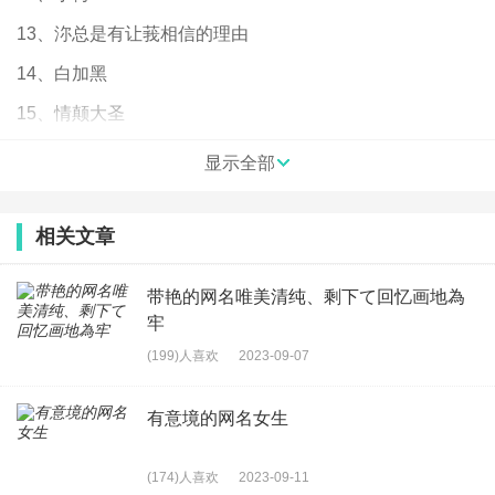
13、沵总是有让莪相信的理由
14、白加黑
15、情颠大圣
16、亦枫师兄么么哒i
显示全部
17、（）——伴你无忘无念
18、▶只愿在你心里
相关文章
19、我没变只是学会了坚强
带艳的网名唯美清纯、剩下て回忆画地為
20、抽烟因为烟不乖i
牢
21、﹌走近了，才知道陌生
(199)人喜欢
2023-09-07
22、一场痴情一场梦
有意境的网名女生
23、Comesfairweather
24、不是拉过勾么
(174)人喜欢
2023-09-11