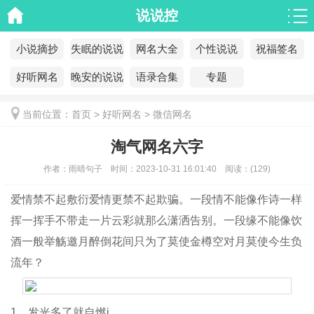
说说控
小说摘抄
失眠的说说
网名大全
个性说说
祝福签名
好听网名
晚安的说说
语录合集
专题
当前位置：
首页
>
好听网名
>
微信网名
淘气网名六字
作者：
雨晴句子
时间：
2023-10-31 16:01:40
阅读：
(
129)
爱情禁不起敷衍爱情更禁不起欺骗。一段情不能像作诗一样
挥一挥手不带走一片云彩就那么潇洒告别。一段缘不能像饮
酒一般举觞邀月醉倒花间只为了莫使金樽空对月莫使今生负
流年？
1、发光多了就自燃i