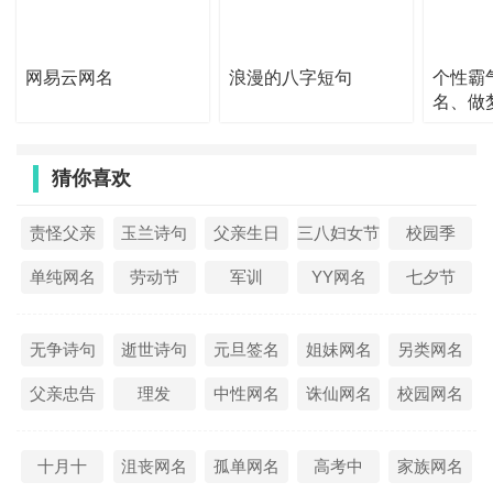
38、我想我是一个人
网易云网名
浪漫的八字短句
个性霸
39、◥◣索鯖zんΘυ☆
名、做
40、一个人独自徘徊着
好。
41、腾讯能登上我的哀痛╮
猜你喜欢
42、心心有脾氣re*。
责怪父亲
玉兰诗句
父亲生日
三八妇女节
校园季
43、哭泣诠释演绎の伤痛
44、一世欢颜
单纯网名
劳动节
军训
YY网名
七夕节
45、匆匆爱过
无争诗句
逝世诗句
元旦签名
姐妹网名
另类网名
46、穿梭在愛與恨的競技場
父亲忠告
理发
中性网名
诛仙网名
校园网名
47、橘凉
48、°破天战魂
十月十
沮丧网名
孤单网名
高考中
家族网名
49、心虚难耐