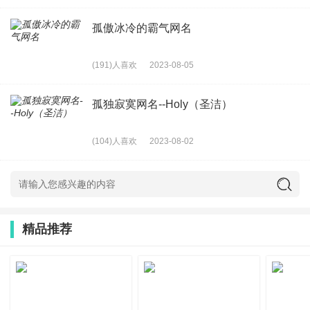
25、终离
孤傲冰冷的霸气网名
26、河里的小虾
27、无人生还
(191)人喜欢
2023-08-05
28、淡淡，遗忘
孤独寂寞网名--Holy（圣洁）
29、⒍×⒎＝⒋⒏
30、《 無奈ヽ。 》
(104)人喜欢
2023-08-02
31、 倾然丶夕夏残阳落幕
32、→鱚箛煩嚻
33、萌哒哒o(≧v≦)o
精品推荐
34、夢安
35、尔旋。
36、—layla【莱拉】
37、一向以来我以为我是坚强