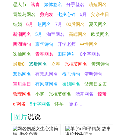
愚人节
踏青
繁体签名
分手签名
萌短网名
冒险岛网名
剪完发
七夕心碎
9月
父亲生日
结婚
6月
短网名
7月
00后网名
夏天网名
新潮网名
5月
淘宝网名
高端网名
欧美网名
西湖诗句
豪气诗句
开学老师
中性网名
诛仙网名
青春网名
田园诗句
6个字网名
最后8
05后网名
立春
光棍节网名
黄河诗句
悲伤网名
有意思网名
得志诗句
清明诗句
宝贝生日
有风度网名
御姐网名
父亲日文案
哲理网名
小寒
光棍节签名
漂亮网名
惊蛰
cf网名
9个字网名
怀孕
更多…
图片
说说