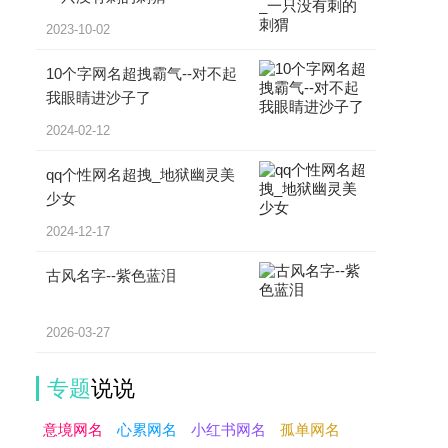
2023-10-02
10个字网名超拽霸气--对不起
我眼睛进沙子了
2024-02-12
qq个性网名超拽_地狱幽灵美
少女
2024-12-17
古风名字--紫色蓝泪
2026-03-27
专题
说说
意境网名
心累网名
小红书网名
孤单网名