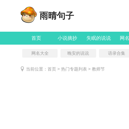
雨晴句子
首页
小说摘抄
失眠的说说
网
网名大全
晚安的说说
语录合集
当前位置：
首页
> 热门专题列表 > 教师节