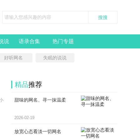
说说
语录合集
热门专题
好听网名
失眠的说说
精品
推荐
甜味的网名、寻一抹温柔
小
2026-02-19
放宽心态看淡一切网名