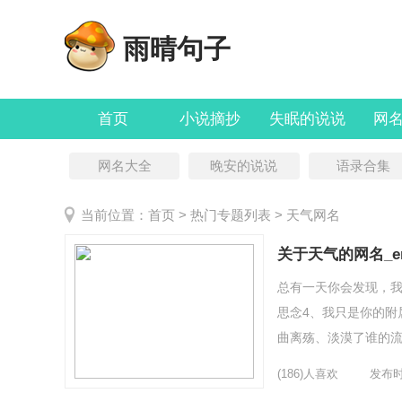
雨晴句子
首页
小说摘抄
失眠的说说
网
网名大全
晚安的说说
语录合集
当前位置：
首页
> 热门专题列表 > 天气网名
关于天气的网名_e
总有一天你会发现，我
思念4、我只是你的附
曲离殇、淡漠了谁的流年
事莫登旧人梦。13、づH
(186)人喜欢
发布时间