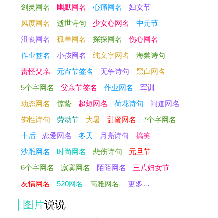
剑灵网名
幽默网名
心痛网名
妇女节
风度网名
逝世诗句
少女心网名
中元节
沮丧网名
孤单网名
探探网名
伤心网名
作业签名
小孩网名
纯文字网名
海棠诗句
责怪父亲
元宵节签名
无争诗句
黑白网名
5个字网名
父亲节签名
作业网名
军训
动态网名
惊蛰
超短网名
荷花诗句
问道网名
佛性诗句
劳动节
大暑
甜蜜网名
7个字网名
十后
恋爱网名
冬天
月亮诗句
搞笑
沙雕网名
时尚网名
悲伤诗句
元旦节
6个字网名
寂寞网名
陌陌网名
三八妇女节
友情网名
520网名
高雅网名
更多…
图片
说说